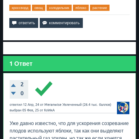
кроссворд
овощ
холодильник
яблоко
растение
1
Ответ
2
0
ответил
12 Апр, 24
от
Meranwise
Увлеченный
(
26.4 тыс.
баллов)
выбран
05 Фев, 25
от
КоWкА
Уже давно известно, что для ускорения созревание
плодов используют яблоки, так как они выделяют
растительный газ этилен, но так же если хочется