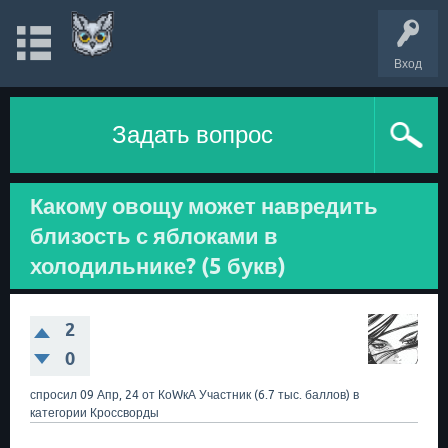
Вход
Задать вопрос
Какому овощу может навредить
близость с яблоками в
холодильнике? (5 букв)
2
0
спросил
09 Апр, 24
от
КоWкА
Участник
(
6.7 тыс.
баллов)
в
категории
Кроссворды