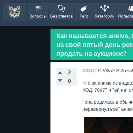
Вопросы
Без ответов
Теги
Категории
Пользо
Как называется аниме, 
на свой пятый день рож
продать на аукционе?
спросил
14 Апр, 24
от
DrakoS
2
0
Что за аниме из видео
КОД: 7897" и "ей нет 
"она родилась в обычн
перевернул все" аним