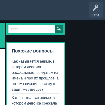
Вход
Похожие вопросы
Как называется аниме, в
котором девочка
рассказывает солдатам их
имена и про их прошлое, а
потом снимает повязку и
видит мертвецов?
Как называется аниме, в
котором девочка сбежала