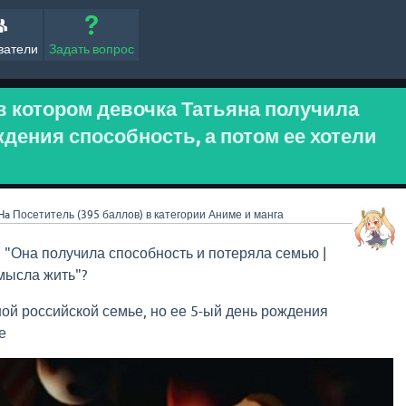
ватели
Задать вопрос
в котором девочка Татьяна получила
дения способность, а потом ее хотели
Ha
Посетитель
(
395
баллов)
в категории
Аниме и манга
: "Она получила способность и потеряла семью |
смысла жить"?
ой российской семье, но ее 5-ый день рождения
е