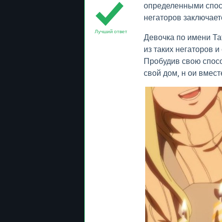
определенными спос
негаторов заключаетс
Лучший ответ
Девочка по имени Та
из таких негаторов 
Пробудив свою спосо
свой дом, н ои вмест