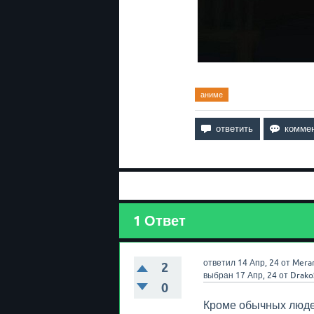
аниме
1
Ответ
ответил
14 Апр, 24
от
Mera
2
выбран
17 Апр, 24
от
Drako
0
Кроме обычных люде