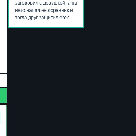
заговорил с девушкой, а на
него напал ее охранник и
тогда друг защитил его?