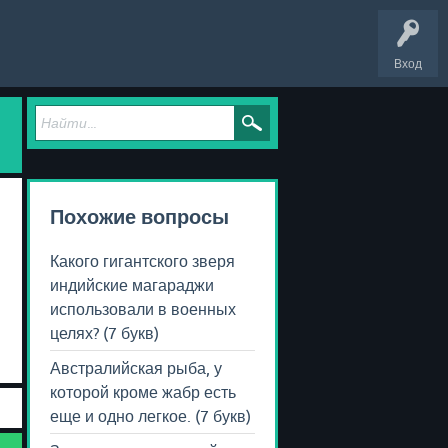
Вход
Похожие вопросы
Какого гигантского зверя
индийские магараджи
использовали в военных
целях? (7 букв)
Австралийская рыба, у
которой кроме жабр есть
еще и одно легкое. (7 букв)