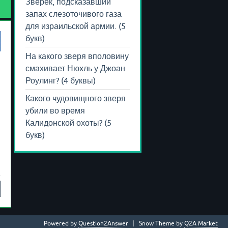
Зверек, подсказавший
запах слезоточивого газа
для израильской армии. (5
букв)
На какого зверя вполовину
смахивает Нюхль у Джоан
Роулинг? (4 буквы)
Какого чудовищного зверя
убили во время
Калидонской охоты? (5
букв)
Powered by
Question2Answer
Snow Theme by
Q2A Market