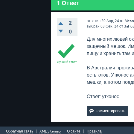
1
Ответ
ответил
20 Апр, 24
от
Mera
2
выбран
03 Сен, 24
от
3aHo
0
Для многих людей ок
защечный мешок. Име
пищу и хранить там и
Лучший ответ
В Австралии прожива
есть клюв. Утконос 
мешки, а потом поеда
Ответ: утконос.
Обратная связь
XML Sitemap
О сайте
Правила