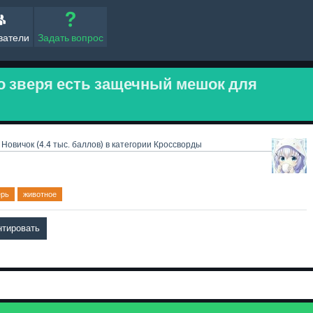
ватели
Задать вопрос
го зверя есть защечный мешок для
Новичок
(
4.4 тыс.
баллов)
в категории
Кроссворды
ерь
животное