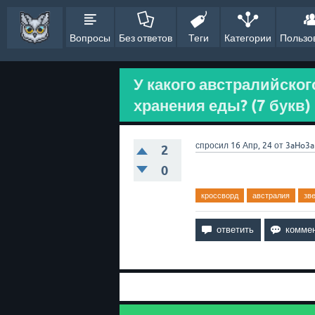
Вопросы
Без ответов
Теги
Категории
Пользо
У какого австралийско
хранения еды? (7 букв)
спросил
16 Апр, 24
от
3aHo3a
2
0
кроссворд
австралия
зв