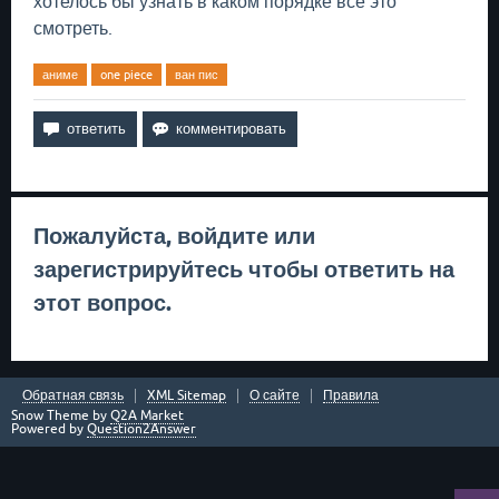
хотелось бы узнать в каком порядке все это
смотреть.
аниме
one piece
ван пис
Пожалуйста,
войдите
или
зарегистрируйтесь
чтобы ответить на
этот вопрос.
Обратная связь
XML Sitemap
О сайте
Правила
Snow Theme by
Q2A Market
Powered by
Question2Answer