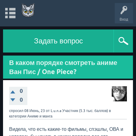
Вход
Задать вопрос
В каком порядке смотреть аниме
Ван Пис / One Piece?
0
0
спросил
08 Июнь, 23
от
L.u.n.a
Участник
(
5.3 тыс.
баллов)
в
категории
Аниме и манга
Видела, что есть какие-то фильмы, спэшлы, ОВА и