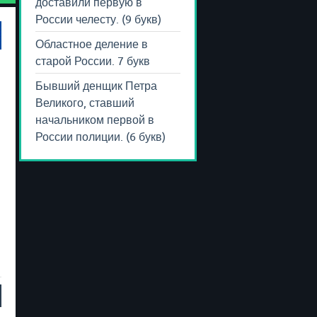
доставили первую в
России челесту. (9 букв)
Областное деление в
старой России. 7 букв
Бывший денщик Петра
Великого, ставший
начальником первой в
России полиции. (6 букв)