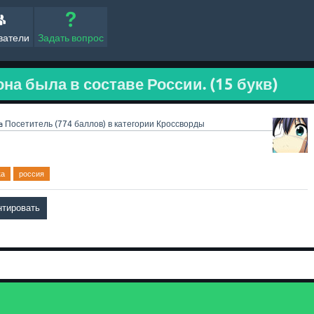
ватели
Задать вопрос
она была в составе России. (15 букв)
a
Посетитель
(
774
баллов)
в категории
Кроссворды
ка
россия