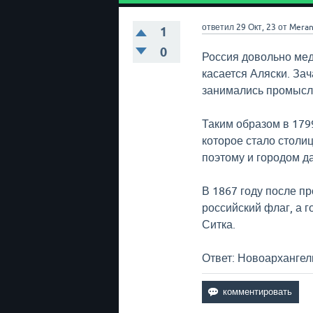
ответил
29 Окт, 23
от
Meran
1
0
Россия довольно мед
касается Аляски. За
занимались промысло
Таким образом в 179
которое стало столи
поэтому и городом д
В 1867 году после п
российский флаг, а г
Ситка.
Ответ: Новоархангел