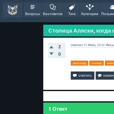
Вопросы
Без ответов
Теги
Категории
Пользо
Столица Аляски, когда 
спросил
11 Июнь, 23
от
MeLis
2
0
кроссворд
столица
аляс
1
Ответ