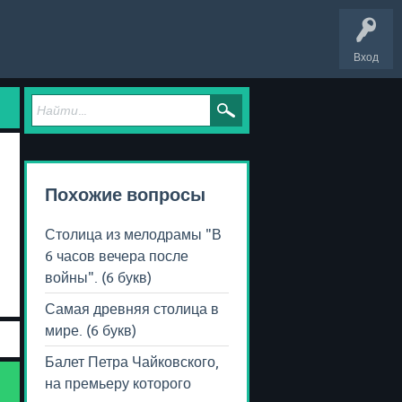
Вход
Похожие вопросы
Столица из мелодрамы "В
6 часов вечера после
войны". (6 букв)
Самая древняя столица в
мире. (6 букв)
Балет Петра Чайковского,
на премьеру которого