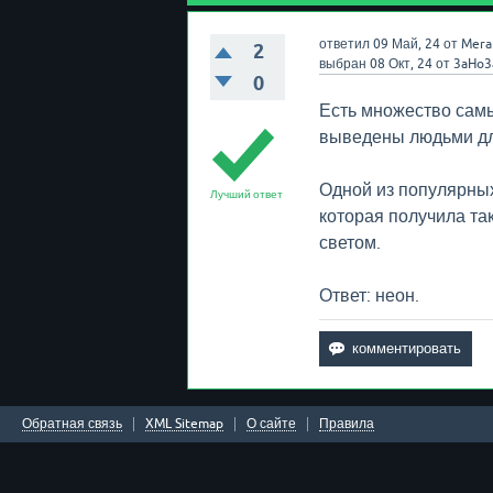
ответил
09 Май, 24
от
Mera
2
выбран
08 Окт, 24
от
3aHo3
0
Есть множество самы
выведены людьми дл
Одной из популярных
Лучший ответ
которая получила та
светом.
Ответ: неон.
Обратная связь
XML Sitemap
О сайте
Правила