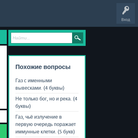
Вход
Похожие вопросы
Газ с именными
вывесками. (4 буквы)
Не только бог, но и река. (4
буквы)
Газ, чьё излучение в
первую очередь поражает
иммунные клетки. (5 букв)