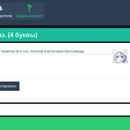
ватели
Задать вопрос
аз. (4 буквы)
a
Новичок
(
4.4 тыс.
баллов)
в категории
Кроссворды