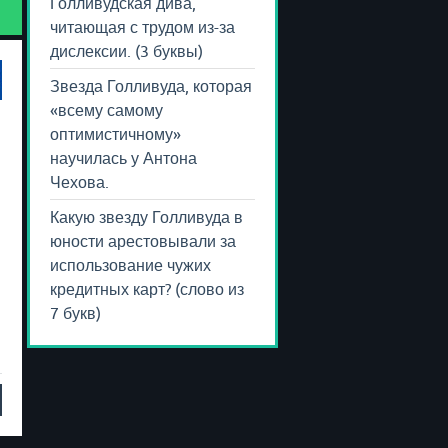
Голливудская дива,
читающая с трудом из-за
дислексии. (3 буквы)
Звезда Голливуда, которая
«всему самому
оптимистичному»
научилась у Антона
Чехова.
Какую звезду Голливуда в
юности арестовывали за
использование чужих
кредитных карт? (слово из
7 букв)