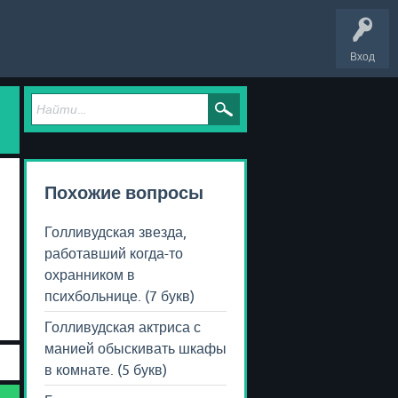
Вход
Похожие вопросы
Голливудская звезда,
работавший когда-то
охранником в
психбольнице. (7 букв)
Голливудская актриса с
манией обыскивать шкафы
в комнате. (5 букв)