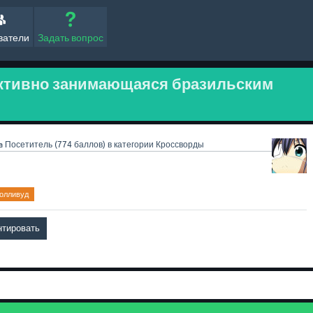
ватели
Задать вопрос
активно занимающаяся бразильским
a
Посетитель
(
774
баллов)
в категории
Кроссворды
голливуд