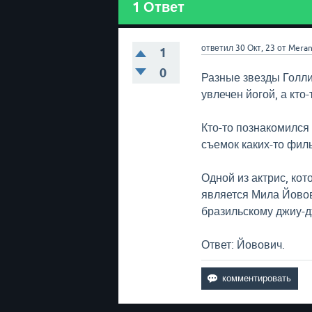
1
Ответ
ответил
30 Окт, 23
от
Meran
1
0
Разные звезды Голл
увлечен йогой, а кто
Кто-то познакомился
съемок каких-то филь
Одной из актрис, ко
является Мила Йовови
бразильскому джиу-д
Ответ: Йовович.