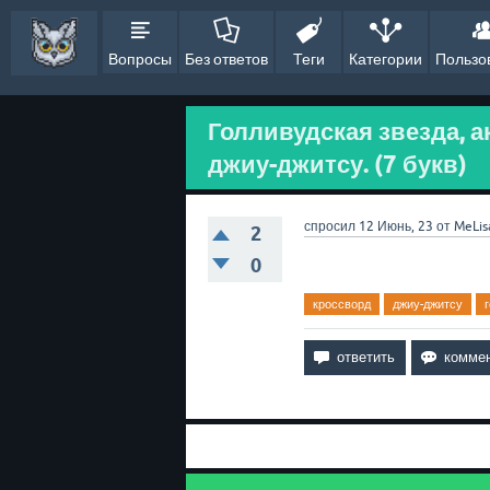
Вопросы
Без ответов
Теги
Категории
Пользо
Голливудская звезда, 
джиу-джитсу. (7 букв)
спросил
12 Июнь, 23
от
MeLis
2
0
кроссворд
джиу-джитсу