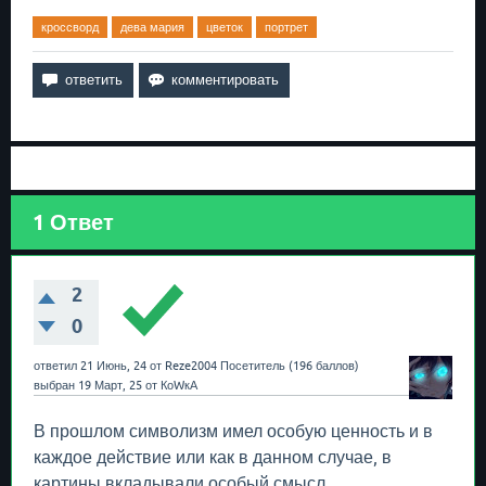
кроссворд
дева мария
цветок
портрет
1
Ответ
2
0
ответил
21 Июнь, 24
от
Reze2004
Посетитель
(
196
баллов)
выбран
19 Март, 25
от
КоWкА
В прошлом символизм имел особую ценность и в
каждое действие или как в данном случае, в
картины вкладывали особый смысл.