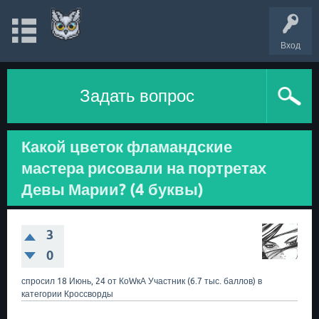
Вход
Задать вопрос
Какой цветок фламандские
мастера рисовали на портретах
Девы Марии? (4 буквы)
3
0
спросил
18 Июнь, 24
от
КоWкА
Участник
(
6.7 тыс.
баллов)
в
категории
Кроссворды