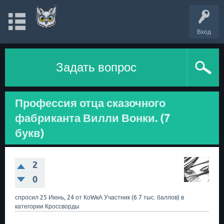
Вход
Задать вопрос
Профессия отца сказочного
фабриканта Вилли Вонки. (7
букв)
2
0
спросил
25 Июнь, 24
от
КоWкА
Участник
(
6.7 тыс.
баллов)
в
категории
Кроссворды