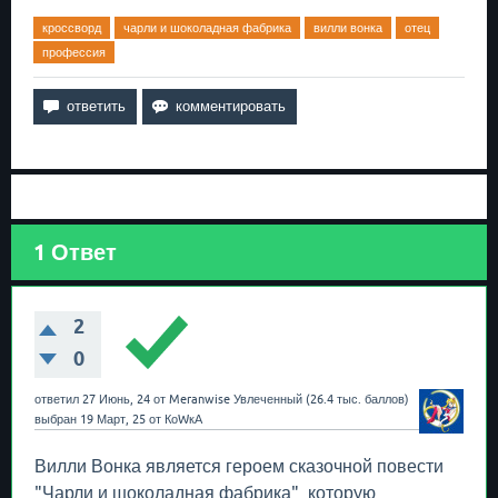
кроссворд
чарли и шоколадная фабрика
вилли вонка
отец
профессия
1
Ответ
2
0
ответил
27 Июнь, 24
от
Meranwise
Увлеченный
(
26.4 тыс.
баллов)
выбран
19 Март, 25
от
КоWкА
Вилли Вонка является героем сказочной повести
"Чарли и шоколадная фабрика", которую