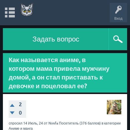
Вход
Задать вопрос
Как называется аниме, в
котором мама привела мужчину
домой, а он стал приставать к
девочке и поцеловал ее?
2
0
спросил
14 Июль, 24
от
Nimfa
Посетитель
(
376
баллов)
в категории
Аниме и манга