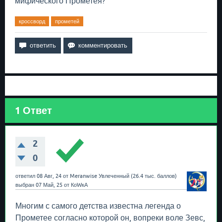
мифического Прометея?
кроссворд
прометей
1
Ответ
2
0
ответил
08 Авг, 24
от
Meranwise
Увлеченный
(
26.4 тыс.
баллов)
выбран
07 Май, 25
от
КоWкА
Многим с самого детства известна легенда о
Прометее согласно которой он, вопреки воле Зевс,