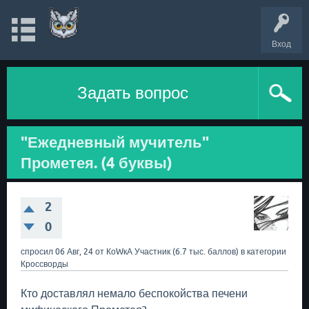
Вход
Задать вопрос
"Ежедневный мучитель"
Прометея. (4 буквы)
2
0
спросил
06 Авг, 24
от
КоWкА
Участник
(
6.7 тыс.
баллов)
в категории
Кроссворды
Кто доставлял немало беспокойства печени