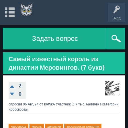
Вход
Задать вопрос
Самый известный король из
династии Меровингов. (7 букв)
2
0
спросил
06 Авг, 24
от
КоWкА
Участник
(
6.7 тыс.
баллов)
в категории
Кроссворды
кроссворд
король
династия
королевская династия