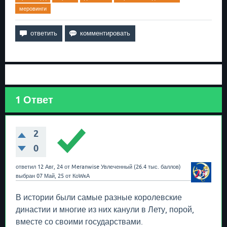
меровинги
1
Ответ
2
0
ответил
12 Авг, 24
от
Meranwise
Увлеченный
(
26.4 тыс.
баллов)
выбран
07 Май, 25
от
КоWкА
В истории были самые разные королевские
династии и многие из них канули в Лету, порой,
вместе со своими государствами.