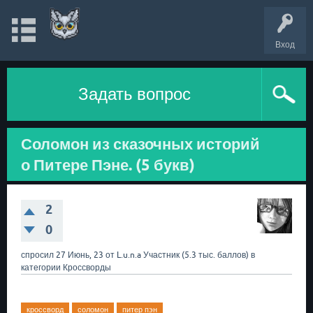
Вход
Задать вопрос
Соломон из сказочных историй
о Питере Пэне. (5 букв)
2
0
спросил
27 Июнь, 23
от
L.u.n.a
Участник
(
5.3 тыс.
баллов)
в
категории
Кроссворды
кроссворд
соломон
питер пэн