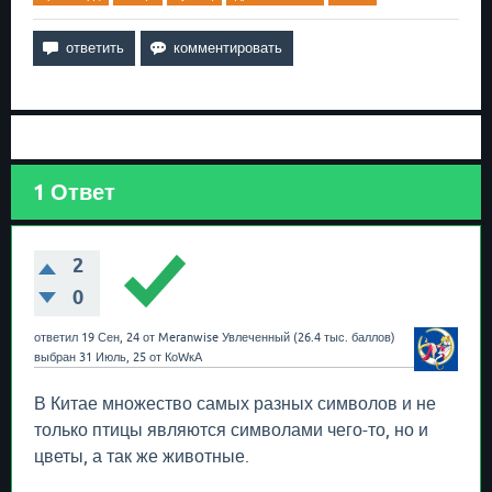
1
Ответ
2
0
ответил
19 Сен, 24
от
Meranwise
Увлеченный
(
26.4 тыс.
баллов)
выбран
31 Июль, 25
от
КоWкА
В Китае множество самых разных символов и не
только птицы являются символами чего-то, но и
цветы, а так же животные.