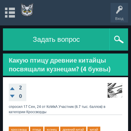
Вход
Задать вопрос
Какую птицу древние китайцы
посвящали кузнецам? (4 буквы)
2
0
спросил
17 Сен, 24
от
КоWкА
Участник
(
6.7 тыс.
баллов)
в
категории
Кроссворды
кроссворд
птица
кузнец
древний китай
китай