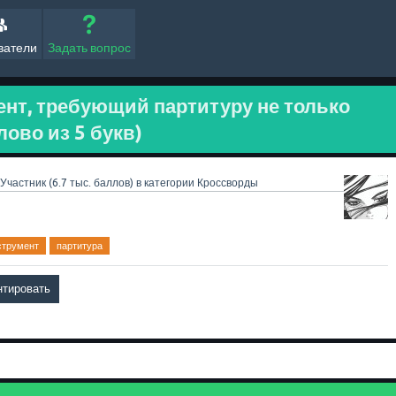
ватели
Задать вопрос
нт, требующий партитуру не только
слово из 5 букв)
Участник
(
6.7 тыс.
баллов)
в категории
Кроссворды
струмент
партитура