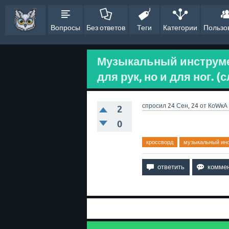
Вопросы
Без ответов
Теги
Категории
Пользо
Музыкальный инструме
для рук, но и для ног. (
спросил
24 Сен, 24
от
КоWкА
2
0
кроссворд
музыкальный ин