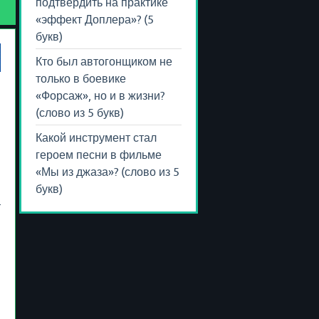
подтвердить на практике
«эффект Доплера»? (5
букв)
Кто был автогонщиком не
только в боевике
«Форсаж», но и в жизни?
(слово из 5 букв)
Какой инструмент стал
героем песни в фильме
«Мы из джаза»? (слово из 5
букв)
т