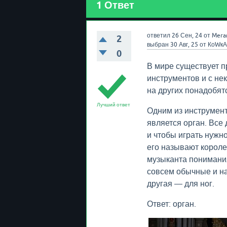
1
Ответ
ответил
26 Сен, 24
от
Mera
2
выбран
30 Авг, 25
от
КоWкА
0
В мире существует п
инструментов и с нек
на других понадобят
Лучший ответ
Одним из инструмент
является орган. Все 
и чтобы играть нужно
его называют короле
музыканта понимания
совсем обычные и на 
другая — для ног.
Ответ: орган.