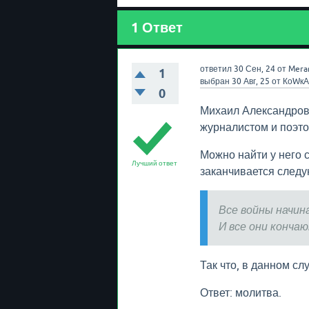
1
Ответ
ответил
30 Сен, 24
от
Mera
1
выбран
30 Авг, 25
от
КоWкА
0
Михаил Александров
журналистом и поэто
Можно найти у него с
Лучший ответ
заканчивается след
Все войны начин
И все они кончаю
Так что, в данном сл
Ответ: молитва.