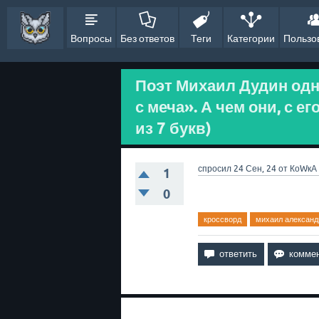
Вопросы
Без ответов
Теги
Категории
Пользо
Поэт Михаил Дудин одн
с меча». А чем они, с е
из 7 букв)
спросил
24 Сен, 24
от
КоWкА
1
0
кроссворд
михаил александ