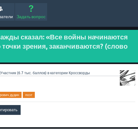
ватели
Задать вопрос
ажды сказал: «Все войны начинаются
го точки зрения, заканчиваются? (слово
Участник
(
6.7 тыс.
баллов)
в категории
Кроссворды
рович дудин
поэт