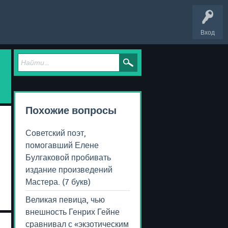
Вход
Похожие вопросы
Советский поэт,
помогавший Елене
Булгаковой пробивать
издание произведений
Мастера. (7 букв)
Великая певица, чью
внешность Генрих Гейне
сравнивал с «экзотическим