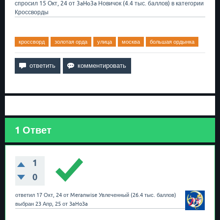
спросил
15 Окт, 24
от
3aHo3a
Новичок
(
4.4 тыс.
баллов)
в категории
Кроссворды
кроссворд
золотая орда
улица
москва
большая ордынка
1
Ответ
1
0
ответил
17 Окт, 24
от
Meranwise
Увлеченный
(
26.4 тыс.
баллов)
выбран
23 Апр, 25
от
3aHo3a