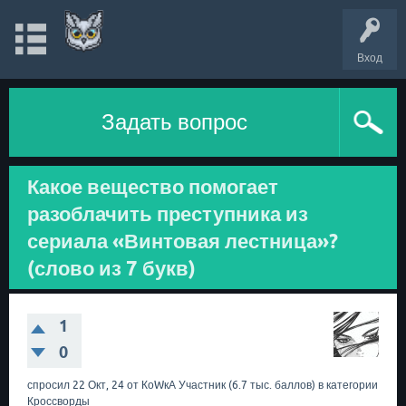
Вход
Задать вопрос
Какое вещество помогает
разоблачить преступника из
сериала «Винтовая лестница»?
(слово из 7 букв)
1
0
спросил
22 Окт, 24
от
КоWкА
Участник
(
6.7 тыс.
баллов)
в категории
Кроссворды