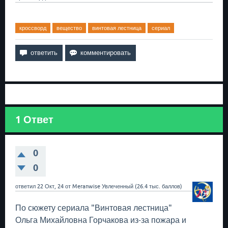
кроссворд
вещество
винтовая лестница
сериал
1
Ответ
0
0
ответил
22 Окт, 24
от
Meranwise
Увлеченный
(
26.4 тыс.
баллов)
По сюжету сериала "Винтовая лестница"
Ольга Михайловна Горчакова из-за пожара и