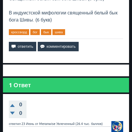
В индуистской мифологии священный белый бык
бога Шивы. (6 букв)
кроссворд
бог
бык
шива
1
Ответ
0
0
ответил
23 Июнь
от
Meranwise
Увлеченный
(
26.4 тыс.
баллов)