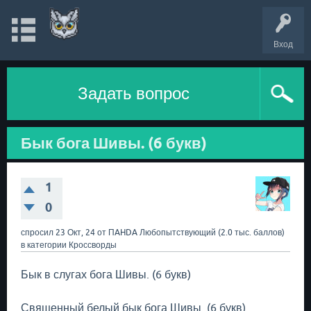
Вход
Задать вопрос
Бык бога Шивы. (6 букв)
1
0
спросил
23 Окт, 24
от
ПAHDA
Любопытствующий
(
2.0 тыс.
баллов)
в категории
Кроссворды
Бык в слугах бога Шивы. (6 букв)
Священный белый бык бога Шивы. (6 букв)