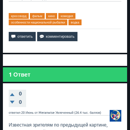
кроссворд
фильм
кино
комедия
особенности национальной рыбалки
водка
1
Ответ
0
0
ответил
20 Июнь
от
Meranwise
Увлеченный
(
26.4 тыс.
баллов)
Известная зрителям по предыдущей картине,