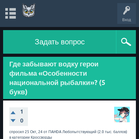
Вход
Задать вопрос
Где забывают водку герои
фильма «Особенности
национальной рыбалки»? (5
букв)
1
0
спросил
25 Окт, 24
от
ПAHDA
Любопытствующий
(
2.0 тыс.
баллов)
в категории
Кроссворды