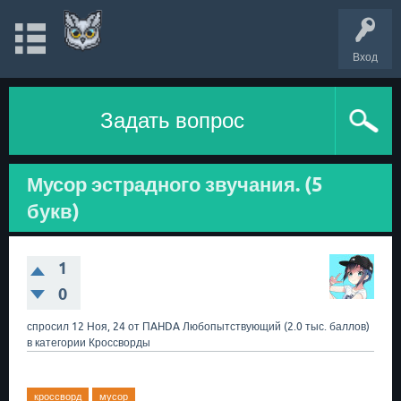
Вход
Задать вопрос
Мусор эстрадного звучания. (5
букв)
1
0
спросил
12 Ноя, 24
от
ПAHDA
Любопытствующий
(
2.0 тыс.
баллов)
в категории
Кроссворды
кроссворд
мусор