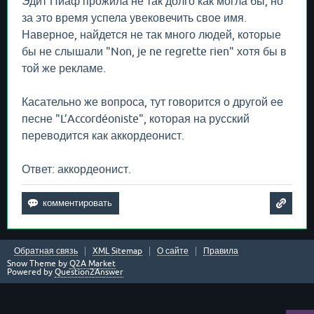
Эдит Пиаф прожила не так долго как могла бы, но
за это время успела увековечить свое имя.
Наверное, найдется не так много людей, которые
бы не слышали "Non, je ne regrette rien" хотя бы в
той же рекламе.
Касательно же вопроса, тут говорится о другой ее
песне "L’Accordéoniste", которая на русский
переводится как аккордеонист.
Ответ: аккордеонист.
Обратная связь
XML Sitemap
О сайте
Правила
Snow Theme by
Q2A Market
Powered by
Question2Answer