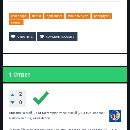
кроссворд
песня
эдит пиаф
мишель эмер
репертуар
капрал
1
Ответ
2
0
ответил
20 Май, 23
от
Meranwise
Увлеченный
(
26.4 тыс.
баллов)
выбран
07 Янв, 24
от
Aceon