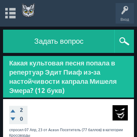
Вход
Задать вопрос
Какая культовая песня попала в
репертуар Эдит Пиаф из-за
настойчивости капрала Мишеля
Эмера? (12 букв)
2
0
спросил
07 Апр, 23
от
Aceon
Посетитель
(
77
баллов)
в категории
Кроссворды