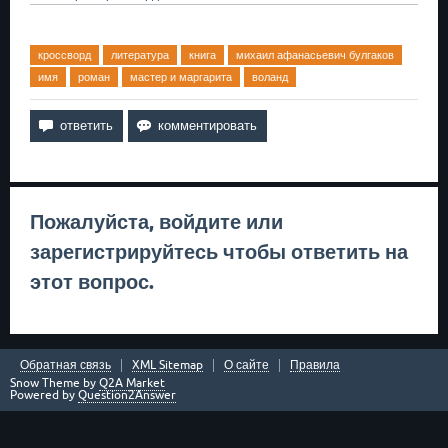
кроссворд
литература
книга
михаил афанасьевич булгаков
имя
роман
мастер и маргарита
воланд
Пожалуйста,
войдите
или
зарегистрируйтесь
чтобы ответить на
этот вопрос.
Обратная связь
XML Sitemap
О сайте
Правила
Snow Theme by
Q2A Market
Powered by
Question2Answer