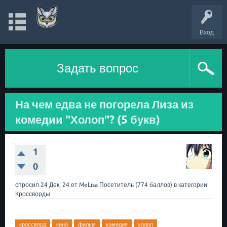
Вход
Задать вопрос
На чем едва не погорела Лиза из
комедии "Холоп"? (5 букв)
1
0
спросил
24 Дек, 24
от
MeLisa
Посетитель
(
774
баллов)
в категории
Кроссворды
кроссворд
кино
фильм
комедия
холоп