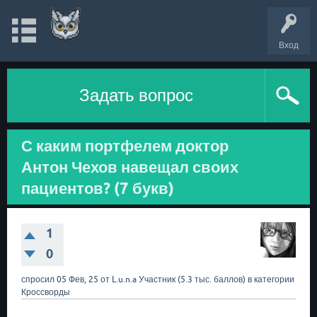
Вход
Задать вопрос
С каким портфелем доктор
Антон Чехов навещал своих
пациентов? (7 букв)
1
0
спросил
05 Фев, 25
от
L.u.n.a
Участник
(
5.3 тыс.
баллов)
в категории
Кроссворды