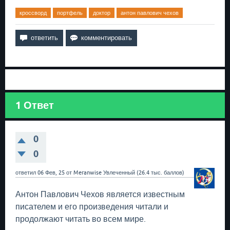
кроссворд
портфель
доктор
антон павлович чехов
1
Ответ
0
0
ответил
06 Фев, 25
от
Meranwise
Увлеченный
(
26.4 тыс.
баллов)
Антон Павлович Чехов является известным
писателем и его произведения читали и
продолжают читать во всем мире.