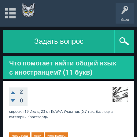
Вход
Задать вопрос
Что помогает найти общий язык
с иностранцем? (11 букв)
2
0
спросил
19 Июль, 23
от
КоWкА
Участник
(
6.7 тыс.
баллов)
в
категории
Кроссворды
кроссворд
язык
иностранец