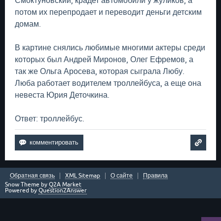
Смоктуновский, крадет автомобили у жуликов, а
потом их перепродает и переводит деньги детским
домам.
В картине снялись любимые многими актеры среди
которых был Андрей Миронов, Олег Ефремов, а
так же Ольга Аросева, которая сыграла Любу.
Люба работает водителем троллейбуса, а еще она
невеста Юрия Деточкина.
Ответ: троллейбус.
Обратная связь
XML Sitemap
О сайте
Правила
Snow Theme by
Q2A Market
Powered by
Question2Answer