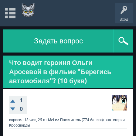
Вход
Задать вопрос
Что водит героиня Ольги
Аросевой в фильме "Берегись
автомобиля"? (10 букв)
1
0
спросил
18 Фев, 25
от
MeLisa
Посетитель
(
774
баллов)
в категории
Кроссворды