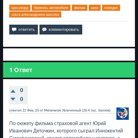
кроссворд
берегись автомобиля
фильм
кино
комедия
ольга александровна аросева
1
Ответ
0
0
ответил
22 Фев, 25
от
Meranwise
Увлеченный
(
26.4 тыс.
баллов)
По сюжету фильма страховой агент Юрий
Иванович Деточкин, которого сыграл Иннокентий