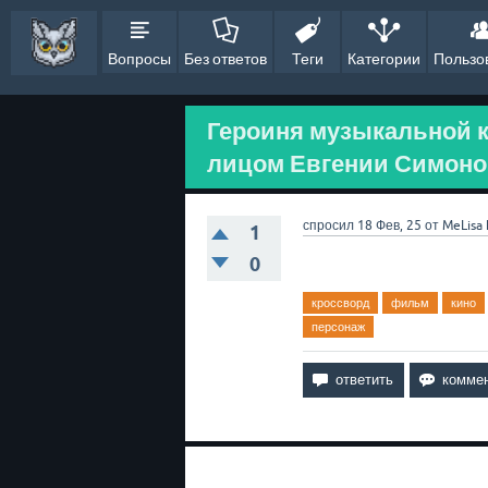
Вопросы
Без ответов
Теги
Категории
Пользо
Героиня музыкальной 
лицом Евгении Симонов
спросил
18 Фев, 25
от
MeLisa
1
0
кроссворд
фильм
кино
персонаж