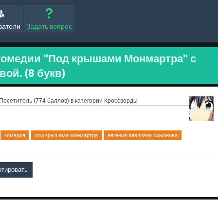
ватели
Задать вопрос
комедии "Под крышами Монмартра" с
ой. (8 букв)
Посетитель
(
774
баллов)
в категории
Кроссворды
комедия
под крышами монмартра
евгения павловна симонова