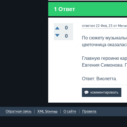
1
Ответ
ответил
22 Фев, 25
от
Mera
0
0
По сюжету музыкаль
цветочница оказалась
Главную героиню кар
Евгения Симонова. П
Ответ: Виолетта.
Обратная связь
XML Sitemap
О сайте
Правила