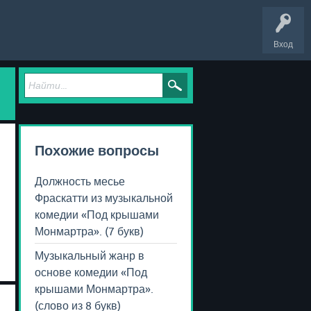
Вход
Похожие вопросы
Должность месье
Фраскатти из музыкальной
комедии «Под крышами
Монмартра». (7 букв)
Музыкальный жанр в
основе комедии «Под
крышами Монмартра».
(слово из 8 букв)