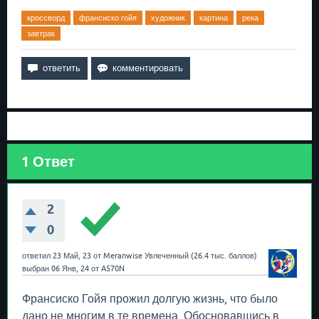
кроссворд
франсиско гойя
художник
картина
река
завтрак
1
Ответ
2
0
ответил
23 Май, 23
от
Meranwise
Увлеченный
(
26.4 тыс.
баллов)
выбран
06 Янв, 24
от
A570N
Франсиско Гойя прожил долгую жизнь, что было
дано не многим в те времена. Обосновавшись в