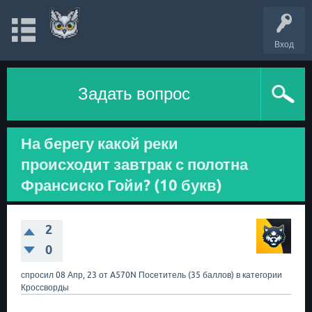
Вход
Задать вопрос
На берегу какой реки
происходит завтрак с полотна
Франсиско Гойи? (10 букв)
2
0
спросил
08 Апр, 23
от
A570N
Посетитель
(
35
баллов)
в категории
Кроссворды