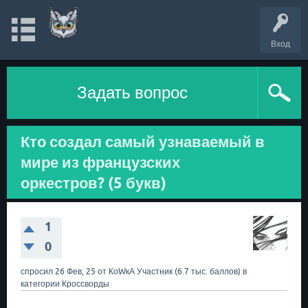
Вход
Задать вопрос
Кто создал самый узнаваемый в
мире из французских
оркестров? (5 букв)
1
0
спросил
26 Фев, 25
от
КоWкА
Участник
(
6.7 тыс.
баллов)
в
категории
Кроссворды