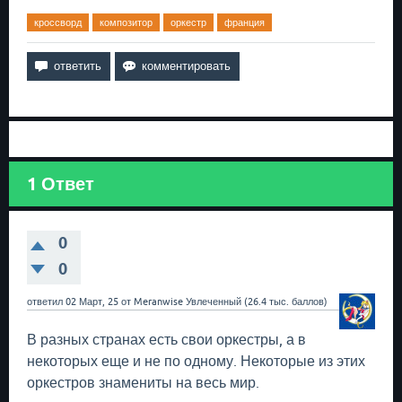
кроссворд
композитор
оркестр
франция
1
Ответ
0
0
ответил
02 Март, 25
от
Meranwise
Увлеченный
(
26.4 тыс.
баллов)
В разных странах есть свои оркестры, а в
некоторых еще и не по одному. Некоторые из этих
оркестров знамениты на весь мир.