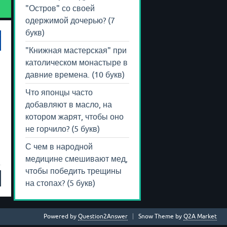
"Остров" со своей
одержимой дочерью? (7
букв)
"Книжная мастерская" при
католическом монастыре в
давние времена. (10 букв)
Что японцы часто
добавляют в масло, на
котором жарят, чтобы оно
не горчило? (5 букв)
С чем в народной
медицине смешивают мед,
чтобы победить трещины
на стопах? (5 букв)
Powered by
Question2Answer
Snow Theme by
Q2A Market