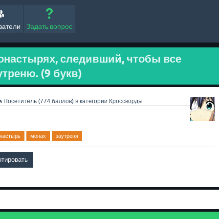
ватели
Задать вопрос
онастырях, следивший, чтобы все
треню. (9 букв)
a
Посетитель
(
774
баллов)
в категории
Кроссворды
настырь
монах
заутреня