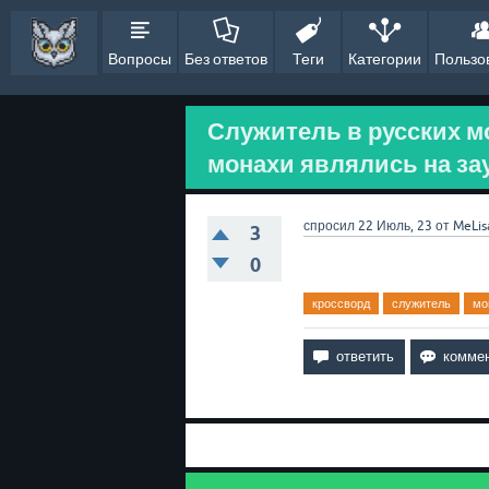
Вопросы
Без ответов
Теги
Категории
Пользо
Служитель в русских м
монахи являлись на зау
спросил
22 Июль, 23
от
MeLis
3
0
кроссворд
служитель
мо