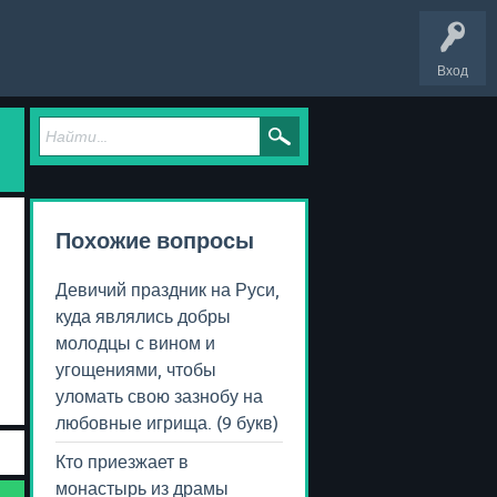
Вход
Похожие вопросы
Девичий праздник на Руси,
куда являлись добры
молодцы с вином и
угощениями, чтобы
уломать свою зазнобу на
любовные игрища. (9 букв)
Кто приезжает в
монастырь из драмы