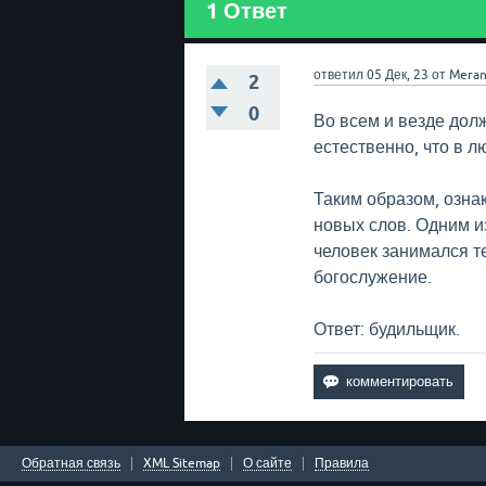
1
Ответ
ответил
05 Дек, 23
от
Meran
2
0
Во всем и везде дол
естественно, что в л
Таким образом, озна
новых слов. Одним из
человек занимался те
богослужение.
Ответ: будильщик.
Обратная связь
XML Sitemap
О сайте
Правила