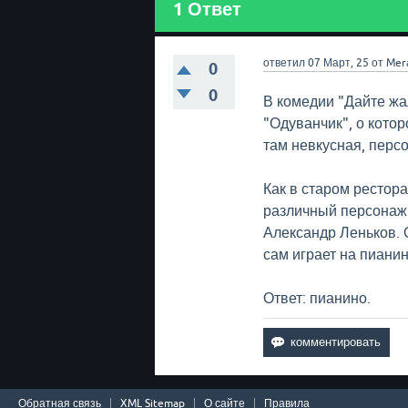
1
Ответ
ответил
07 Март, 25
от
Mer
0
0
В комедии "Дайте жа
"Одуванчик", о котор
там невкусная, персо
Как в старом рестор
различный персонаж 
Александр Леньков. 
сам играет на пианин
Ответ: пианино.
Обратная связь
XML Sitemap
О сайте
Правила