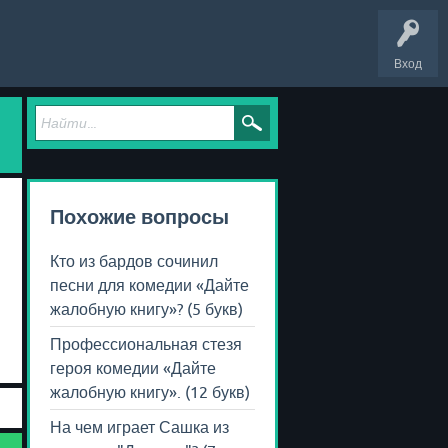
Вход
Похожие вопросы
Кто из бардов сочинил
песни для комедии «Дайте
жалобную книгу»? (5 букв)
Профессиональная стезя
героя комедии «Дайте
жалобную книгу». (12 букв)
На чем играет Сашка из