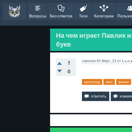
Вопросы
Без ответов
Теги
Категории
Пользо
На чем играет Павлик и
букв
спросил
05 Март, 25
от
L.u.n.
1
0
кроссворд
кино
фильм