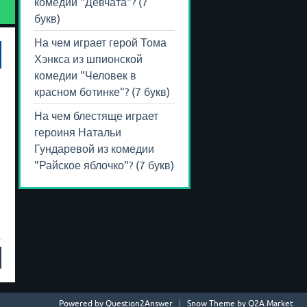
комедии "Девчата"? (7
букв)
На чем играет герой Тома
Хэнкса из шпионской
комедии "Человек в
красном ботинке"? (7 букв)
а
На чем блестяще играет
героиня Натальи
Гундаревой из комедии
"Райское яблочко"? (7 букв)
и
Powered by
Question2Answer
Snow Theme by
Q2A Market