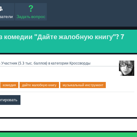
ватели
Задать вопрос
з комедии "Дайте жалобную книгу"? 7
a
Участник
(
5.3 тыс.
баллов)
в категории
Кроссворды
комедия
дайте жалобную книгу
музыкальный инструмент