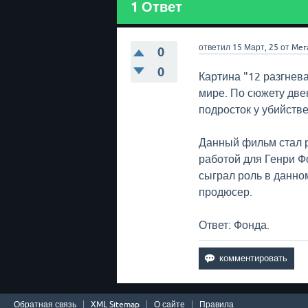
1
Ответ
ответил
15 Март, 25
от
Mer
0
0
Картина "12 разгнев
мире. По сюжету дв
подросток у убийстве
Данный фильм стал р
работой для Генри Ф
сыграл роль в данно
продюсер.
Ответ: Фонда.
Обратная связь
XML Sitemap
О сайте
Правила