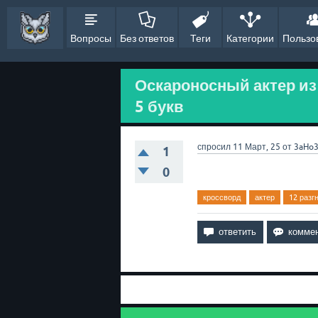
Вопросы
Без ответов
Теги
Категории
Пользо
Оскароносный актер из
5 букв
спросил
11 Март, 25
от
3aHo
1
0
кроссворд
актер
12 разг