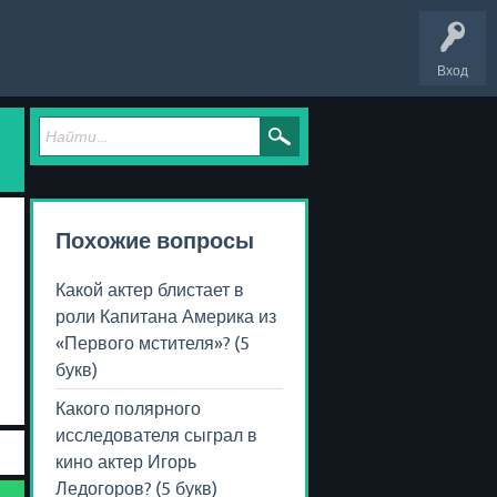
Вход
Похожие вопросы
Какой актер блистает в
роли Капитана Америка из
«Первого мстителя»? (5
букв)
Какого полярного
исследователя сыграл в
кино актер Игорь
Ледогоров? (5 букв)