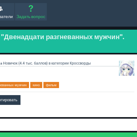
ватели
Задать вопрос
 "Двенадцати разгневанных мужчин".
3a
Новичок
(
4.4 тыс.
баллов)
в категории
Кроссворды
неванных мужчин
кино
фильм