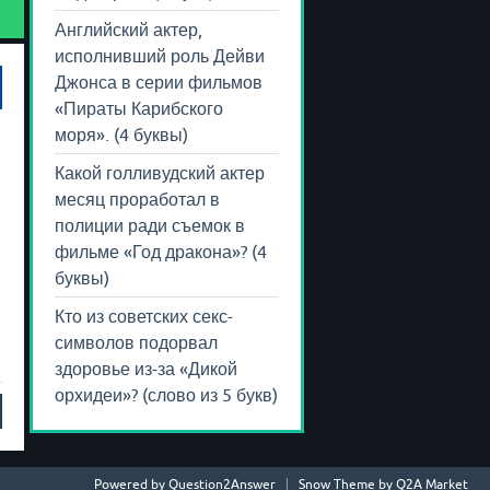
Английский актер,
исполнивший роль Дейви
Джонса в серии фильмов
«Пираты Карибского
моря». (4 буквы)
Какой голливудский актер
месяц проработал в
полиции ради съемок в
фильме «Год дракона»? (4
буквы)
Кто из советских секс-
символов подорвал
здоровье из-за «Дикой
орхидеи»? (слово из 5 букв)
Powered by
Question2Answer
Snow Theme by
Q2A Market