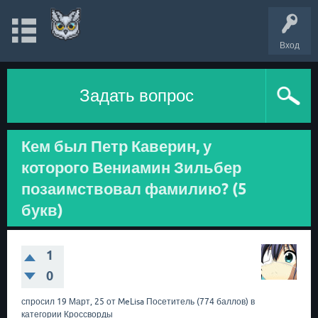
Вход
Задать вопрос
Кем был Петр Каверин, у
которого Вениамин Зильбер
позаимствовал фамилию? (5
букв)
1
0
спросил
19 Март, 25
от
MeLisa
Посетитель
(
774
баллов)
в
категории
Кроссворды