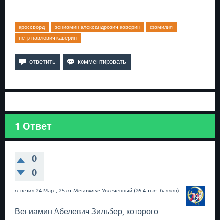
кроссворд
вениамин александрович каверин
фамилия
петр павлович каверин
1
Ответ
0
0
ответил
24 Март, 25
от
Meranwise
Увлеченный
(
26.4 тыс.
баллов)
Вениамин Абелевич Зильбер, которого