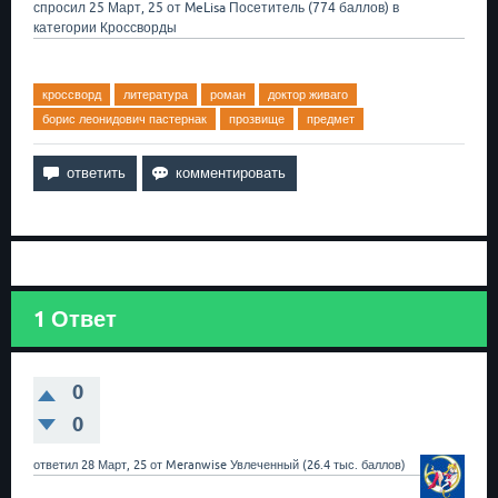
спросил
25 Март, 25
от
MeLisa
Посетитель
(
774
баллов)
в
категории
Кроссворды
кроссворд
литература
роман
доктор живаго
борис леонидович пастернак
прозвище
предмет
1
Ответ
0
0
ответил
28 Март, 25
от
Meranwise
Увлеченный
(
26.4 тыс.
баллов)