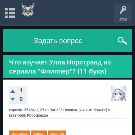
Вход
Задать вопрос
Что изучает Улла Норстранд из
сериала "Флиппер"? (11 букв)
1
0
спросил
25 Март, 25
от
3aHo3a
Новичок
(
4.4 тыс.
баллов)
в
категории
Кроссворды
кроссворд
сериал
флиппер