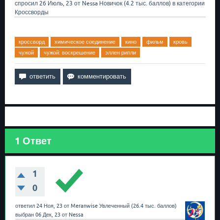
спросил
26 Июль, 23
от
Nessa
Новичок
(
4.2 тыс.
баллов)
в категории
Кроссворды
кроссворд
химическое соединение
кино
фильм
кровь
чужой
чужой: воскрешение
эллен рипли
1
Ответ
1
0
ответил
24 Ноя, 23
от
Meranwise
Увлеченный
(
26.4 тыс.
баллов)
выбран
06 Дек, 23
от
Nessa