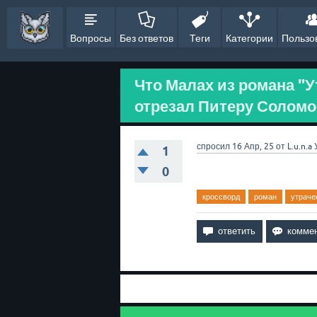
Вопросы
Без ответов
Теги
Категории
Пользо
Что Малах из романа "
отрезал Питеру Соломо
спросил
16 Апр, 25
от
L.u.n.a
1
0
кроссворд
роман
утраче