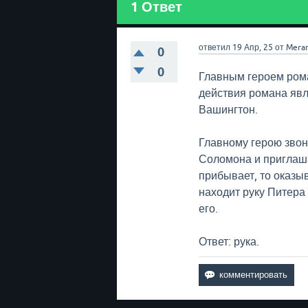
1
Ответ
ответил
19 Апр, 25
от
Mera
0
0
Главным героем ром
действия романа явл
Вашингтон.
Главному герою звон
Соломона и приглаша
прибывает, то оказыв
находит руку Питера
его.
Ответ: рука.