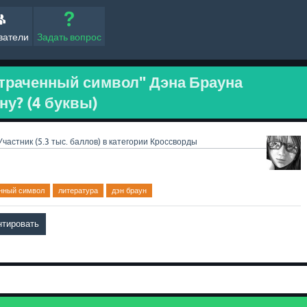
ватели
Задать вопрос
Утраченный символ" Дэна Брауна
ну? (4 буквы)
Участник
(
5.3 тыс.
баллов)
в категории
Кроссворды
нный символ
литература
дэн браун