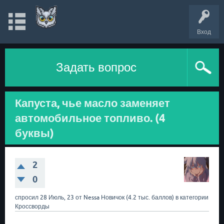
Вход
Задать вопрос
Капуста, чье масло заменяет
автомобильное топливо. (4
буквы)
2
0
спросил
28 Июль, 23
от
Nessa
Новичок
(
4.2 тыс.
баллов)
в категории
Кроссворды