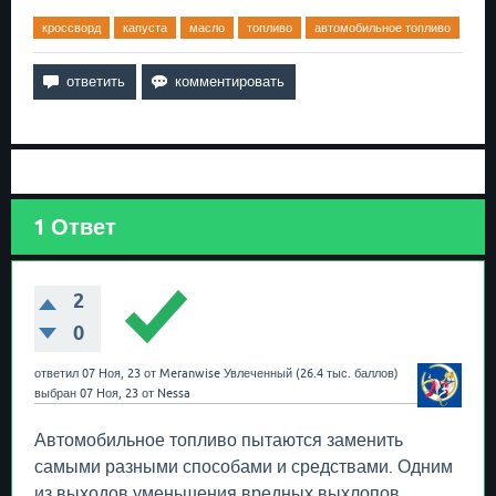
кроссворд
капуста
масло
топливо
автомобильное топливо
1
Ответ
2
0
ответил
07 Ноя, 23
от
Meranwise
Увлеченный
(
26.4 тыс.
баллов)
выбран
07 Ноя, 23
от
Nessa
Автомобильное топливо пытаются заменить
самыми разными способами и средствами. Одним
из выходов уменьшения вредных выхлопов