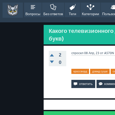
Вопросы
Без ответов
Теги
Категории
Пользо
Какого телевизионного
букв)
спросил
08 Апр, 23
от
A570N
2
0
кроссворд
дэвид суше
с