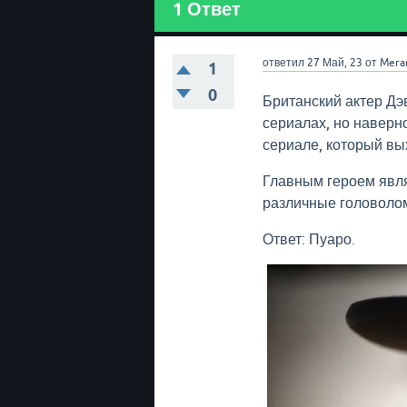
1
Ответ
ответил
27 Май, 23
от
Mera
1
0
Британский актер Д
сериалах, но наверн
сериале, который вы
Главным героем явля
различные головолом
Ответ: Пуаро.