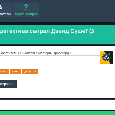
ватели
Задать вопрос
 детектива сыграл Дэвид Суше? (5
Посетитель
(
35
баллов)
в категории
Кроссворды
ериал
актер
детектив