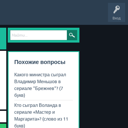
Вход
Похожие вопросы
Какого министра сыграл
Владимир Меньшов в
сериале "Брежнев"? (7
букв)
Кто сыграл Воланда в
сериале «Мастер и
Маргарита»? (слово из 11
букв)