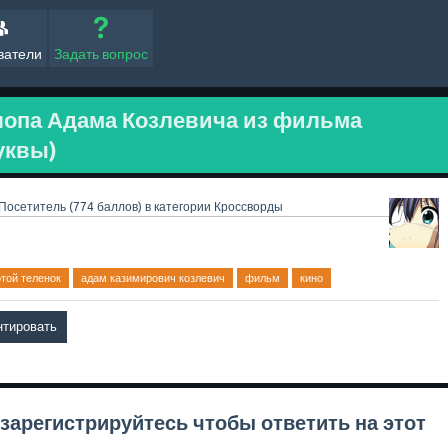
ватели
Задать вопрос
лопа Адама Козлевича из фильма
буквы)
Посетитель
(
774
баллов)
в категории
Кроссворды
отой теленок
адам казимирович козлевич
фильм
кино
зарегистрируйтесь
чтобы ответить на этот