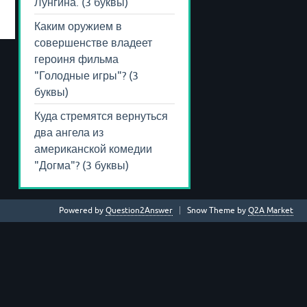
Лунгина. (3 буквы)
Каким оружием в
совершенстве владеет
героиня фильма
"Голодные игры"? (3
буквы)
Куда стремятся вернуться
два ангела из
американской комедии
"Догма"? (3 буквы)
Powered by
Question2Answer
Snow Theme by
Q2A Market