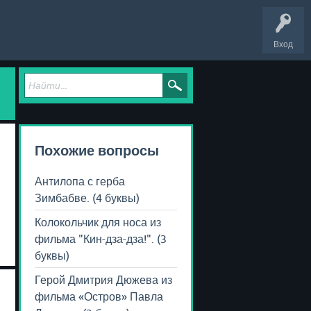
Вход
Похожие вопросы
Антилопа с герба
Зимбабве. (4 буквы)
Колокольчик для носа из
фильма "Кин-дза-дза!". (3
буквы)
Герой Дмитрия Дюжева из
фильма «Остров» Павла