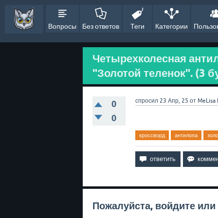
Вопросы
Без ответов
Теги
Категории
Пользо
Четырехколесная анти
"Золотой теленок". (3 
спросил
23 Апр, 25
от
MeLisa
0
0
кроссворд
антилопа
зол
Пожалуйста,
войдите
или