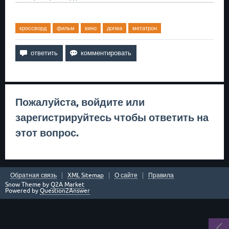
кроссворд
фильм
кино
догма
метатрон
Пожалуйста,
войдите
или
зарегистрируйтесь
чтобы ответить на
этот вопрос.
Обратная связь
XML Sitemap
О сайте
Правила
Snow Theme by
Q2A Market
Powered by
Question2Answer