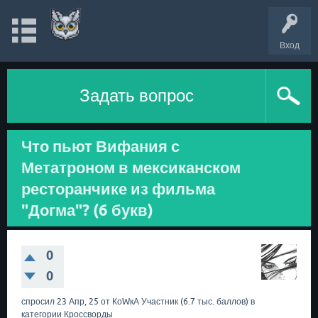
Вход
Задать вопрос
Что пьют Вифания с
Метатроном в мексиканском
ресторанчике из фильма
"Догма"? (6 букв)
0
0
спросил
23 Апр, 25
от
КоWкА
Участник
(
6.7 тыс.
баллов)
в
категории
Кроссворды