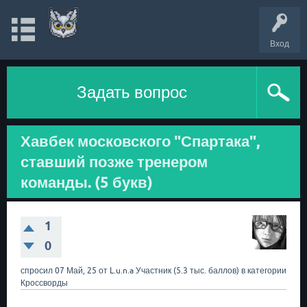
Вход
Задать вопрос
Хавбек московского "Спартака",
ставший позже тренером
команды. (5 букв)
1
0
спросил
07 Май, 25
от
L.u.n.a
Участник
(
5.3 тыс.
баллов)
в категории
Кроссворды