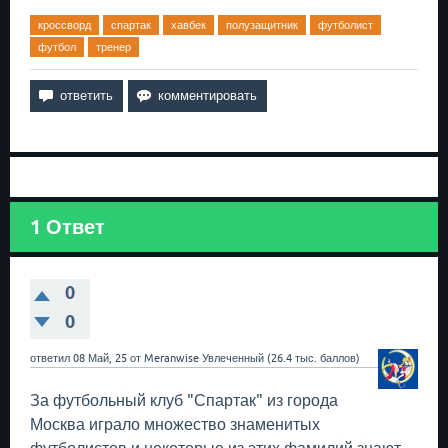
кроссворд
спартак
хавбек
полузащитник
футболист
футбол
тренер
1
Ответ
0
0
ответил
08 Май, 25
от
Meranwise
Увлеченный
(
26.4 тыс.
баллов)
За футбольный клуб "Спартак" из города
Москва играло множество знаменитых