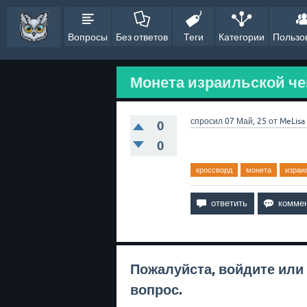
Вопросы
Без ответов
Теги
Категории
Пользо
Монета израильской чек
спросил
07 Май, 25
от
MeLisa
0
0
кроссворд
монета
израи
Пожалуйста,
войдите
или
вопрос.