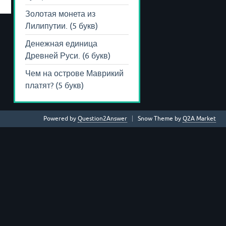
Золотая монета из
Лилипутии. (5 букв)
Денежная единица
Древней Руси. (6 букв)
Чем на острове Маврикий
платят? (5 букв)
Powered by
Question2Answer
Snow Theme by
Q2A Market