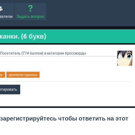
ватели
Задать вопрос
анки. (6 букв)
Посетитель
(
774
баллов)
в категории
Кроссворды
ль
денежная единица
зарегистрируйтесь
чтобы ответить на этот