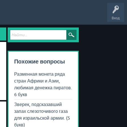
Вход
Похожие вопросы
Разменная монета ряда
стран Африки и Азии,
любимая денежка пиратов.
6 букв
Зверек, подсказавший
запах слезоточивого газа
для израильской армии. (5
букв)