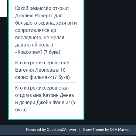
Какой режиссёр открыл
Джулию Робертс для
большого экрана, хотя он и
сопротивлялся до
последнего, не желая
давать ей роль в
«Красотке»? (7 букв)
Кто из режиссеров снял
Евгения Леонова в 10
своих фильмах? (7 букв)
Кто из режиссеров стал
отцом сына Катрин Денев
и дочери Джейн Фонды? (5
букв)
Powered by
Question2Answer
Snow Theme by
Q2A Market