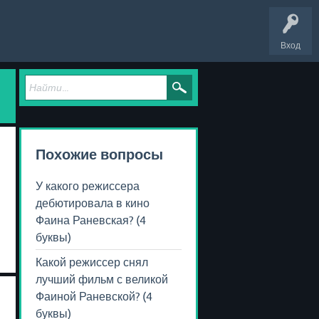
Вход
Похожие вопросы
У какого режиссера
дебютировала в кино
Фаина Раневская? (4
буквы)
Какой режиссер снял
лучший фильм с великой
Фаиной Раневской? (4
буквы)