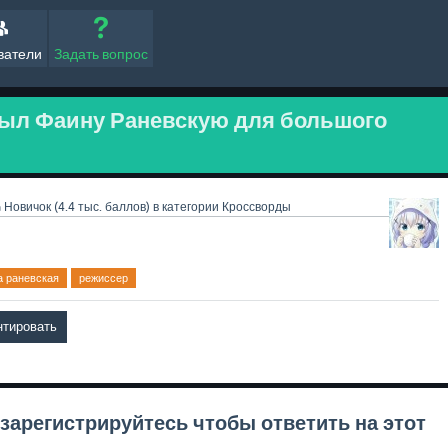
ватели
Задать вопрос
рыл Фаину Раневскую для большого
a
Новичок
(
4.4 тыс.
баллов)
в категории
Кроссворды
а раневская
режиссер
зарегистрируйтесь
чтобы ответить на этот