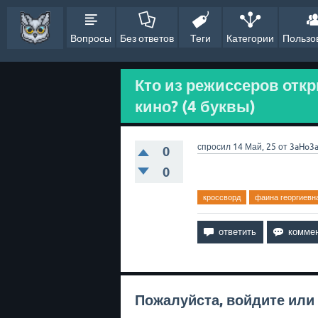
Вопросы
Без ответов
Теги
Категории
Пользо
Кто из режиссеров отк
кино? (4 буквы)
спросил
14 Май, 25
от
3aHo3
0
0
кроссворд
фаина георгиевн
Пожалуйста,
войдите
или