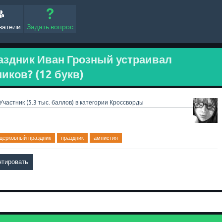
ватели
Задать вопрос
аздник Иван Грозный устраивал
иков? (12 букв)
Участник
(
5.3 тыс.
баллов)
в категории
Кроссворды
церковный праздник
праздник
амнистия