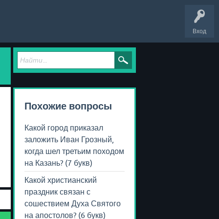
Вход
Похожие вопросы
Какой город приказал
заложить Иван Грозный,
когда шел третьим походом
на Казань? (7 букв)
Какой христианский
праздник связан с
сошествием Духа Святого
на апостолов? (6 букв)