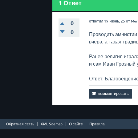
1
Ответ
ответил
19 Июнь, 25
от
Mer
0
0
Проводить амнистии
вчера, а такая трад
Ранее религия играл
и сам Иван Грозный 
Ответ: Благовещение
Обратная связь
XML Sitemap
О сайте
Правила