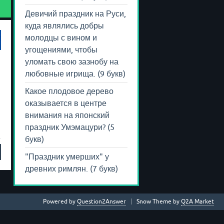
Девичий праздник на Руси,
куда являлись добры
молодцы с вином и
угощениями, чтобы
уломать свою зазнобу на
любовные игрища. (9 букв)
Какое плодовое дерево
оказывается в центре
внимания на японский
праздник Умэмацури? (5
букв)
"Праздник умерших" у
древних римлян. (7 букв)
Powered by
Question2Answer
Snow Theme by
Q2A Market