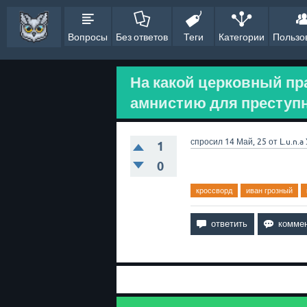
Вопросы
Без ответов
Теги
Категории
Пользо
На какой церковный пр
амнистию для преступн
спросил
14 Май, 25
от
L.u.n.a
1
0
кроссворд
иван грозный