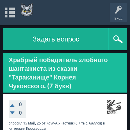
Вход
Задать вопрос
Храбрый победитель злобного
шантажиста из сказки
"Тараканище" Корнея
Чуковского. (7 букв)
0
0
спросил
15 Май, 25
от
КоWкА
Участник
(
6.7 тыс.
баллов)
в
категории
Кроссворды