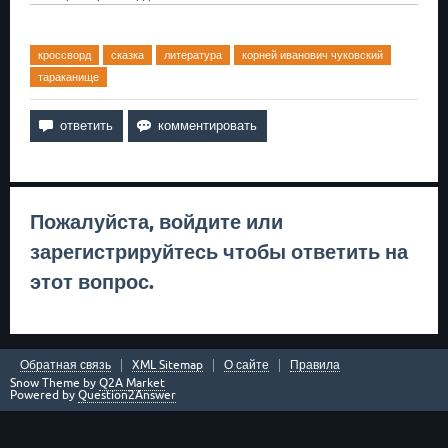
кроссворд
сказка
литература
корней иванович чуковский
тараканище
Пожалуйста,
войдите
или
зарегистрируйтесь
чтобы ответить на
этот вопрос.
Обратная связь
XML Sitemap
О сайте
Правила
Snow Theme by
Q2A Market
Powered by
Question2Answer