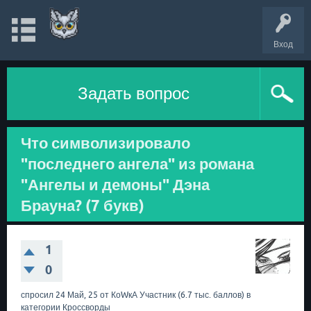
Вход
Задать вопрос
Что символизировало
"последнего ангела" из романа
"Ангелы и демоны" Дэна
Брауна? (7 букв)
1
0
спросил
24 Май, 25
от
КоWкА
Участник
(
6.7 тыс.
баллов)
в
категории
Кроссворды