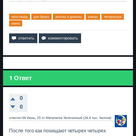
кроссворд
дэн браун
ангелы и демоны
роман
литература
книга
1
Ответ
0
0
ответил
04 Июнь, 25
от
Meranwise
Увлеченный
(
26.4 тыс.
баллов)
После того как похищают четырех четырех