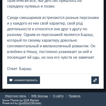
практически все, чье детство пришлось на
середину нулевых и позже.
Среди смешариков встречаются разные персонажи
и у каждого из них свой характер, свой род
деятельности и относятся они друг к другу по-
разному. Одним из персонажей является Бараш,
который по своему характеру довольно
сентиментальный и меланхоличный романтик. Он
влюблен в Нюшу, постоянно ухаживает за ней и
посвящает ей оды, но она его чувств не замечает.
Ответ: Бараш.
Обратная связь
XML Sitemap
О сайте
Правила
Snow Theme by
Q2A Market
Powered by
Question2Answer