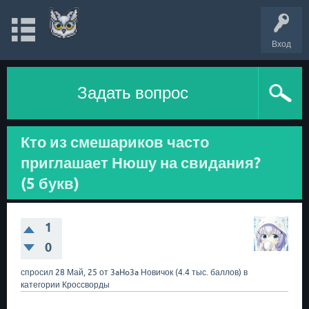
Вход
Задать вопрос
Кто из смешариков часто
приглашает Нюшу на свидания?
(5 букв)
1
0
спросил
28 Май, 25
от
3aHo3a
Новичок
(
4.4 тыс.
баллов)
в
категории
Кроссворды