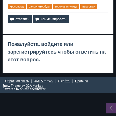
кроссворд
санкт-петербург
гороховая улица
персонаж
Пожалуйста,
войдите
или
зарегистрируйтесь
чтобы ответить на
этот вопрос.
Обратная связь
XML Sitemap
О сайте
Правила
Snow Theme by
Q2A Market
Powered by
Question2Answer