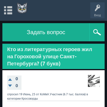
Вход
Задать вопрос
Кто из литературных героев жил
на Гороховой улице Санкт-
Петербурга? (7 букв)
0
0
спросил
19 Июнь, 25
от
КоWкА
Участник
(
6.7 тыс.
баллов)
в
категории
Кроссворды